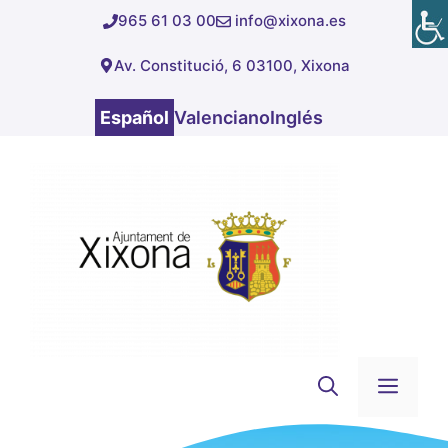
Saltar
965 61 03 00
info@xixona.es
al
Av. Constitució, 6 03100, Xixona
contenido
Español
Valenciano
Inglés
Men