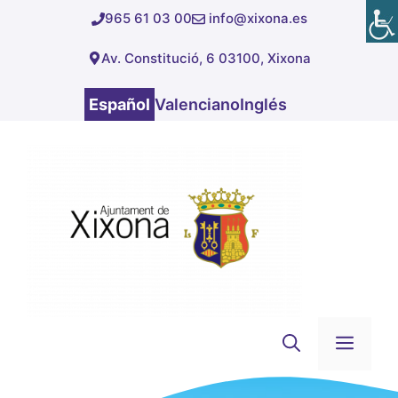
Saltar
965 61 03 00
info@xixona.es
al
Av. Constitució, 6 03100, Xixona
contenido
Español
Valenciano
Inglés
Men