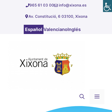
Saltar
965 61 03 00
info@xixona.es
al
Av. Constitució, 6 03100, Xixona
contenido
Español
Valenciano
Inglés
Men