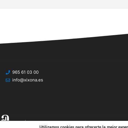
965 61 03 00
info@xixona.es
Utilizamos cookies para ofrecerte la mejor expe