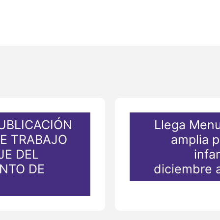
UBLICACIÓN
Llega Menu
DE TRABAJO
amplia 
JE DEL
infa
NTO DE
diciembre a