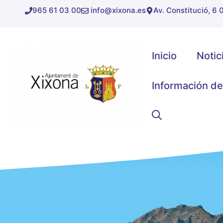
Saltar
965 61 03 00
info@xixona.es
Av. Constitució, 6
al
contenido
Inicio
Notic
Información de