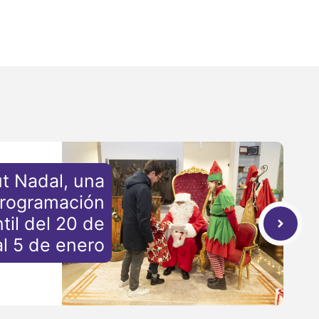
t Nadal, una
programación
ntil del 20 de
l 5 de enero