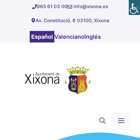
Saltar
965 61 03 00
info@xixona.es
al
Av. Constitució, 6 03100, Xixona
contenido
Español
Valenciano
Inglés
Men