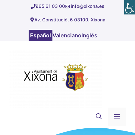
Saltar
965 61 03 00
info@xixona.es
al
Av. Constitució, 6 03100, Xixona
contenido
Español
Valenciano
Inglés
Men