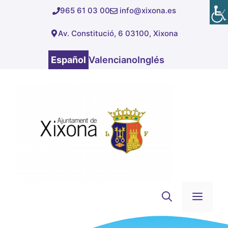
Saltar
965 61 03 00
info@xixona.es
al
Av. Constitució, 6 03100, Xixona
contenido
Español
Valenciano
Inglés
Men