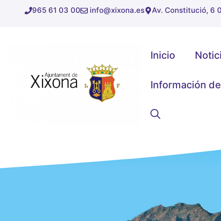
Saltar
965 61 03 00
info@xixona.es
Av. Constitució, 6
al
contenido
Inicio
Notic
Información de