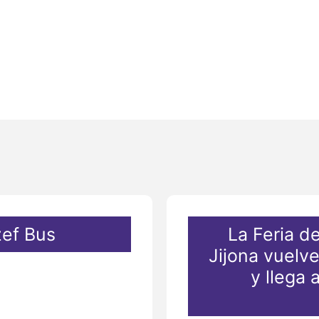
zef Bus
La Feria d
Jijona vuelv
y llega 