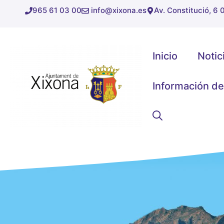
Saltar
965 61 03 00
info@xixona.es
Av. Constitució, 6
al
contenido
Inicio
Notic
Información de