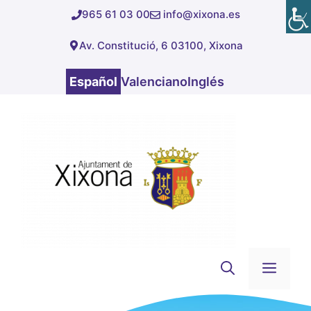
Saltar
965 61 03 00
info@xixona.es
al
Av. Constitució, 6 03100, Xixona
contenido
Español
Valenciano
Inglés
Men