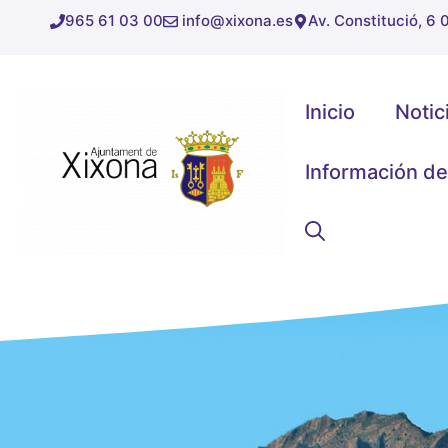
Saltar
965 61 03 00
info@xixona.es
Av. Constitució, 6
al
contenido
Inicio
Notic
Información de