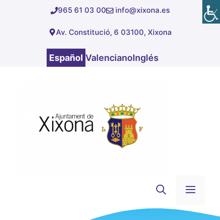
Saltar
965 61 03 00
info@xixona.es
al
Av. Constitució, 6 03100, Xixona
contenido
Español
Valenciano
Inglés
Men