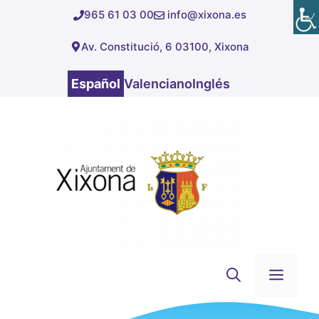
Saltar
965 61 03 00
info@xixona.es
al
Av. Constitució, 6 03100, Xixona
contenido
Español
Valenciano
Inglés
Men