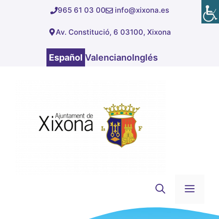
Saltar
965 61 03 00
info@xixona.es
al
Av. Constitució, 6 03100, Xixona
contenido
Español
Valenciano
Inglés
Men