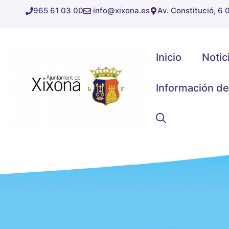
Saltar
965 61 03 00
info@xixona.es
Av. Constitució, 6
al
contenido
Inicio
Notic
Información de