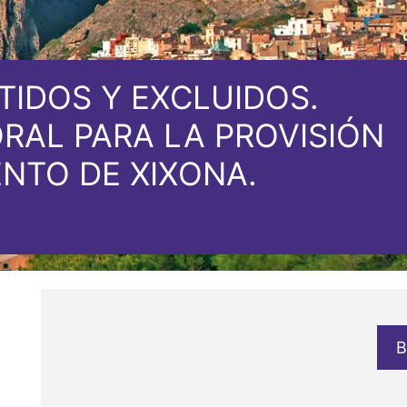
TIDOS Y EXCLUIDOS.
RAL PARA LA PROVISIÓN
NTO DE XIXONA.
B