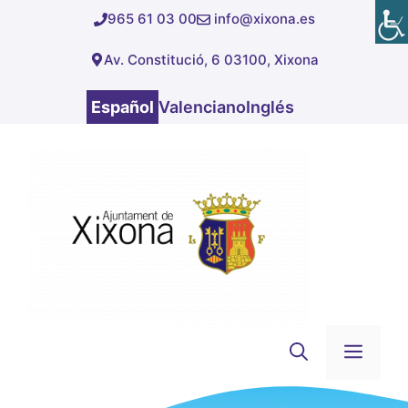
Saltar
965 61 03 00
info@xixona.es
al
Av. Constitució, 6 03100, Xixona
contenido
Español
Valenciano
Inglés
Men