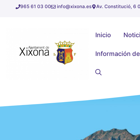
Saltar
965 61 03 00
info@xixona.es
Av. Constitució, 6
al
contenido
Inicio
Notic
Información de