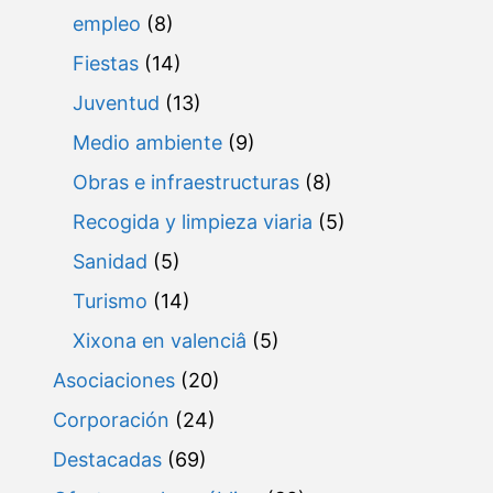
v
empleo
(8)
e
Fiestas
(14)
n
Juventud
(13)
t
Medio ambiente
(9)
o
Obras e infraestructuras
(8)
s
Recogida y limpieza viaria
(5)
Sanidad
(5)
Turismo
(14)
Xixona en valenciâ
(5)
Asociaciones
(20)
Corporación
(24)
Destacadas
(69)