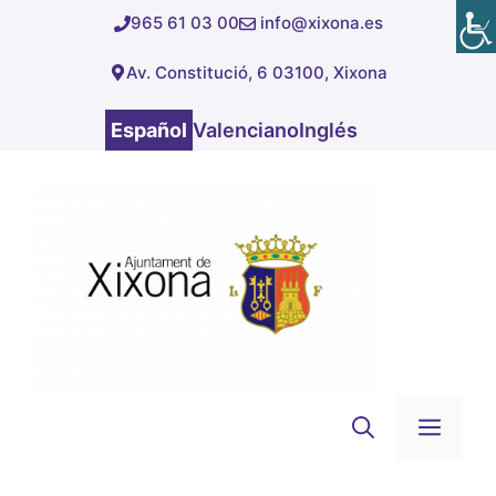
Saltar
965 61 03 00
info@xixona.es
al
Av. Constitució, 6 03100, Xixona
contenido
Español
Valenciano
Inglés
Men