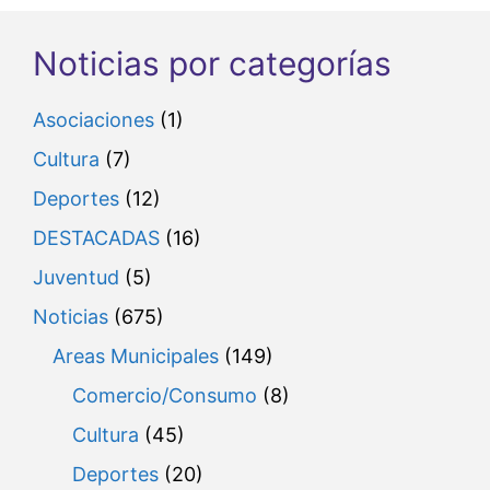
e
v
d
e
Noticias por categorías
a
n
y
t
Asociaciones
(1)
o
v
Cultura
(7)
i
Deportes
(12)
s
DESTACADAS
(16)
t
Juventud
(5)
a
Noticias
(675)
s
Areas Municipales
(149)
d
Comercio/Consumo
(8)
e
Cultura
(45)
E
Deportes
(20)