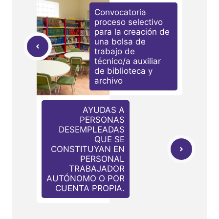
Convocatoria
proceso selectivo
para la creación de
una bolsa de
trabajo de
técnico/a auxiliar
de biblioteca y
archivo
AYUDAS A
PERSONAS
DESEMPLEADAS
QUE SE
CONSTITUYAN EN
PERSONAL
TRABAJADOR
AUTÓNOMO O POR
CUENTA PROPIA.