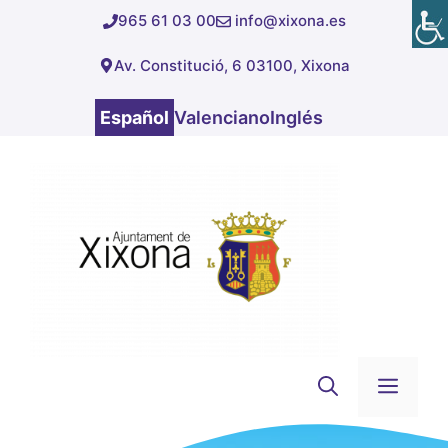
Saltar
965 61 03 00
info@xixona.es
al
Av. Constitució, 6 03100, Xixona
contenido
Español
Valenciano
Inglés
Men