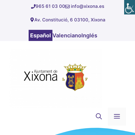
Saltar
965 61 03 00
info@xixona.es
al
Av. Constitució, 6 03100, Xixona
contenido
Español
Valenciano
Inglés
Men