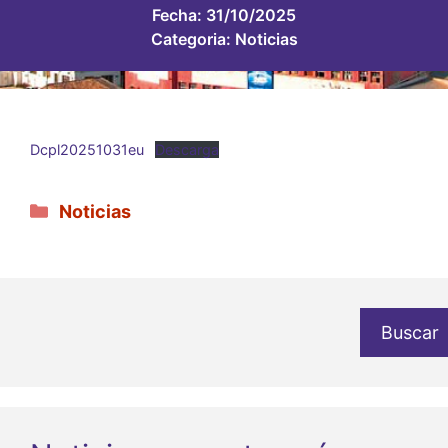
Fecha:
31/10/2025
Categoria:
Noticias
Dcpl20251031eu
Descarga
Categorías
Noticias
Buscar