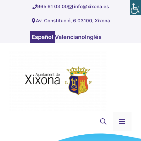
Saltar
965 61 03 00
info@xixona.es
al
Av. Constitució, 6 03100, Xixona
contenido
Español
Valenciano
Inglés
Men