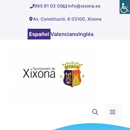
Saltar
965 61 03 00
info@xixona.es
al
Av. Constitució, 6 03100, Xixona
contenido
Español
Valenciano
Inglés
Men