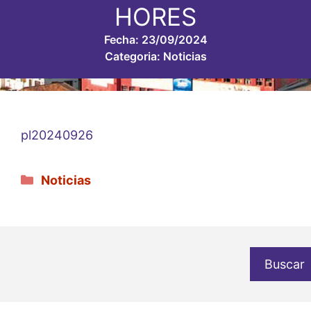
HORES
Fecha:
23/09/2024
Categoria:
Noticias
pl20240926
Categorías
Noticias
Buscar