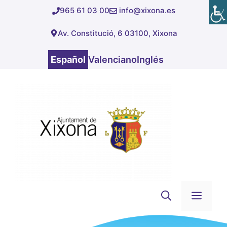
Saltar
965 61 03 00
info@xixona.es
al
Av. Constitució, 6 03100, Xixona
contenido
Español
Valenciano
Inglés
Men