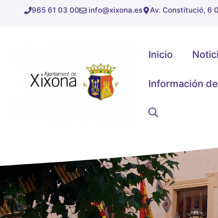
Saltar
965 61 03 00
info@xixona.es
Av. Constitució, 6
al
contenido
Inicio
Notic
Información de