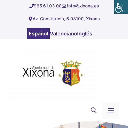
Saltar
965 61 03 00
info@xixona.es
al
Av. Constitució, 6 03100, Xixona
contenido
Español
Valenciano
Inglés
Men