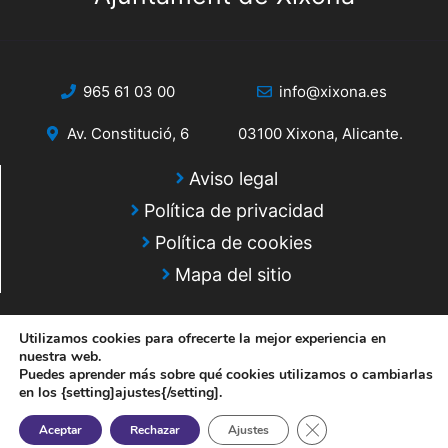
965 61 03 00
info@xixona.es
Av. Constitució, 6
03100 Xixona, Alicante.
Aviso legal
Política de privacidad
Política de cookies
Mapa del sitio
Utilizamos cookies para ofrecerte la mejor experiencia en
nuestra web.
Puedes aprender más sobre qué cookies utilizamos o cambiarlas
en los {setting]ajustes{/setting].
© 2025 Web desarrollada por el Servicio de Informática de Diputación
de Alicante
Cerrar el banner de 
Aceptar
Rechazar
Ajustes