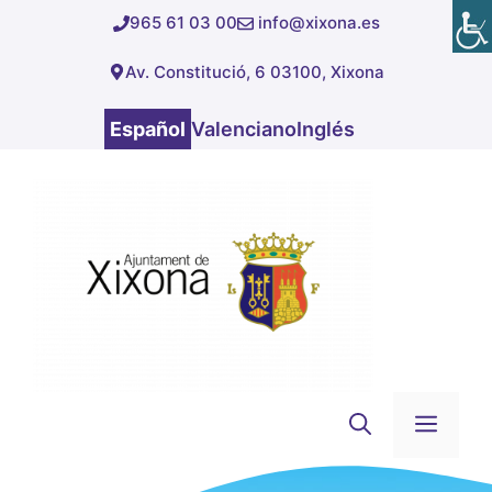
Saltar
965 61 03 00
info@xixona.es
al
Av. Constitució, 6 03100, Xixona
contenido
Español
Valenciano
Inglés
Men