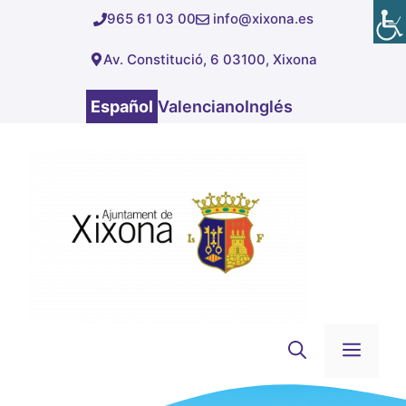
Saltar
965 61 03 00
info@xixona.es
al
Av. Constitució, 6 03100, Xixona
contenido
Español
Valenciano
Inglés
Men