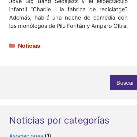
Jove Big Band Sedajazz y el espectáculo
infantil “Charlie i la fàbrica de reciclatge”.
Además, habrá una noche de comedia con
los monólogos de Pilu Fontán y Amparo Oltra.
Categorías
Noticias
Buscar
Noticias por categorías
Asociaciones
(1)