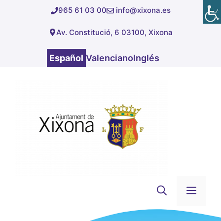
Saltar
965 61 03 00
info@xixona.es
al
Av. Constitució, 6 03100, Xixona
contenido
Español
Valenciano
Inglés
Men