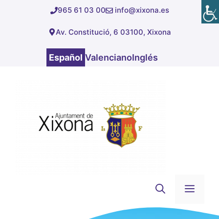
Saltar
965 61 03 00
info@xixona.es
al
Av. Constitució, 6 03100, Xixona
contenido
Español
Valenciano
Inglés
Men