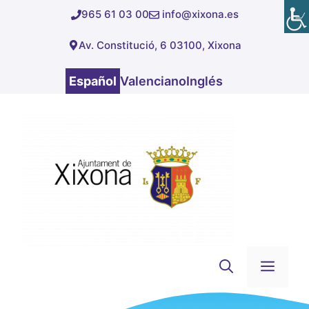
Saltar
965 61 03 00
info@xixona.es
al
Av. Constitució, 6 03100, Xixona
contenido
Español
Valenciano
Inglés
Men