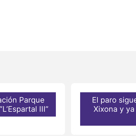
ación Parque
El paro sig
L’Espartal III”
Xixona y ya 