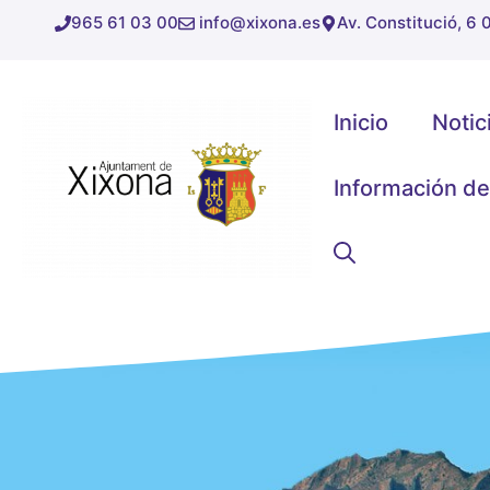
Saltar
965 61 03 00
info@xixona.es
Av. Constitució, 6
al
contenido
Inicio
Notic
Información de