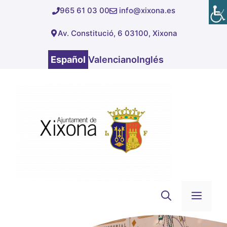
Saltar
965 61 03 00
info@xixona.es
al
Av. Constitució, 6 03100, Xixona
contenido
Español
Valenciano
Inglés
Men