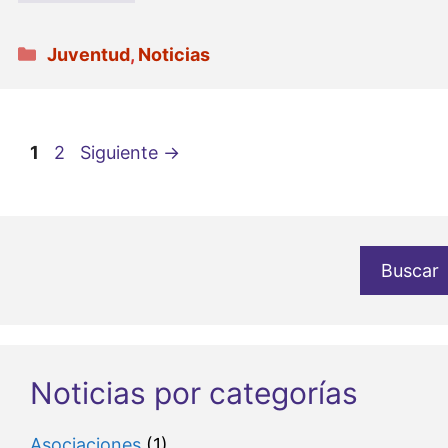
Categorías
Juventud
,
Noticias
Página
Página
1
2
Siguiente
→
Buscar
Noticias por categorías
Asociaciones
(1)