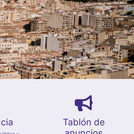
cia
Tablón de
anuncios
ública y