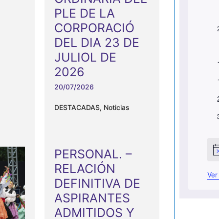
PLE DE LA
C
CORPORACIÓ
a
DEL DIA 23 DE
l
JULIOL DE
e
2026
n
t
20/07/2026
d
DESTACADAS
,
Noticias
a
t
r
t
PERSONAL. –
i
A
t
v
RELACIÓN
i
o
t
Ver
s
DEFINITIVA DE
o
d
ASPIRANTES
e
ADMITIDOS Y