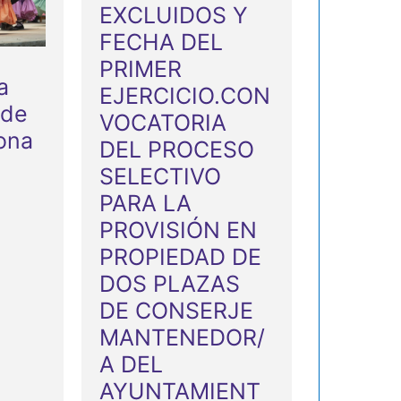
E
EXCLUIDOS Y
FECHA DEL
v
PRIMER
e
a
EJERCICIO.CON
n
 de
VOCATORIA
t
xona
DEL PROCESO
o
SELECTIVO
PARA LA
s
PROVISIÓN EN
PROPIEDAD DE
DOS PLAZAS
DE CONSERJE
MANTENEDOR/
A DEL
AYUNTAMIENT