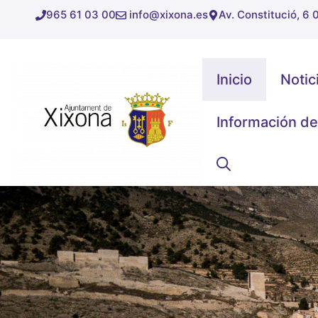
Saltar
965 61 03 00
info@xixona.es
Av. Constitució, 6
al
contenido
Inicio
Notic
Información de