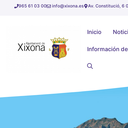
Saltar
965 61 03 00
info@xixona.es
Av. Constitució, 6
al
contenido
Inicio
Notic
Información de