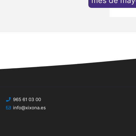
mes de may
965 61 03 00
info@xixona.es