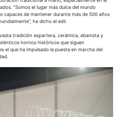
aboración tradicional a mano, especialmente en el
helados. “Somos el lugar más dulce del mundo
sido capaces de mantener durante más de 500 años
ndialmente”, ha dicho el edil.
asta tradición espartera, cerámica, ebanista y
uténticos hornos históricos que siguen
 es el que ha impulsado la puesta en marcha del
dad.