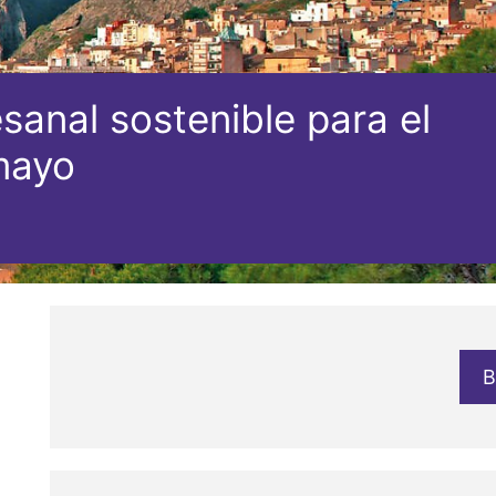
sanal sostenible para el
mayo
B