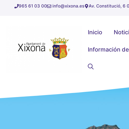
Saltar
965 61 03 00
info@xixona.es
Av. Constitució, 6
al
contenido
Inicio
Notic
Información de