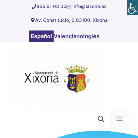
Saltar
965 61 03 00
info@xixona.es
al
Av. Constitució, 6 03100, Xixona
contenido
Español
Valenciano
Inglés
Men