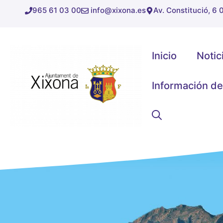
Saltar
965 61 03 00
info@xixona.es
Av. Constitució, 6
al
contenido
Inicio
Notic
Información de