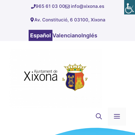
Saltar
965 61 03 00
info@xixona.es
al
Av. Constitució, 6 03100, Xixona
contenido
Español
Valenciano
Inglés
Men