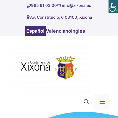
Saltar
965 61 03 00
info@xixona.es
al
Av. Constitució, 6 03100, Xixona
contenido
Español
Valenciano
Inglés
Men