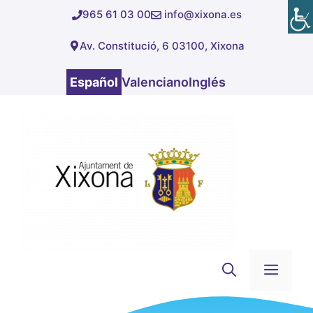
Saltar
965 61 03 00
info@xixona.es
al
Av. Constitució, 6 03100, Xixona
contenido
Español
Valenciano
Inglés
Men