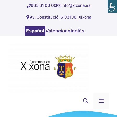
Saltar
965 61 03 00
info@xixona.es
al
Av. Constitució, 6 03100, Xixona
contenido
Español
Valenciano
Inglés
Men