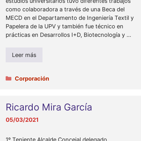
estudios universitarios tuvo diferentes trabajos
como colaboradora a través de una Beca del
MECD en el Departamento de Ingeniería Textil y
Papelera de la UPV y también fue técnico en
prácticas en Desarrollos I+D, Biotecnología y …
Leer más
Categorías
Corporación
Ricardo Mira García
05/03/2021
1º Teniente Alcalde Concejal delegado