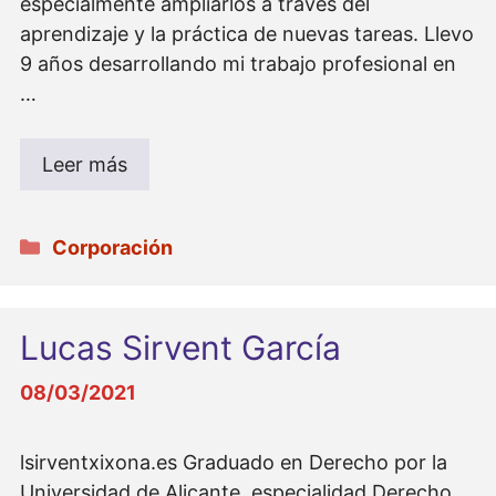
especialmente ampliarlos a través del
aprendizaje y la práctica de nuevas tareas. Llevo
9 años desarrollando mi trabajo profesional en
…
Leer más
Categorías
Corporación
Lucas Sirvent García
08/03/2021
lsirventxixona.es Graduado en Derecho por la
Universidad de Alicante, especialidad Derecho