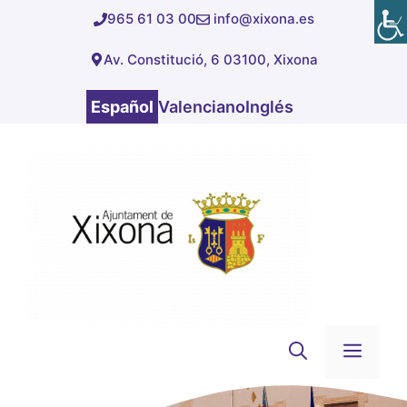
Saltar
965 61 03 00
info@xixona.es
al
Av. Constitució, 6 03100, Xixona
contenido
Español
Valenciano
Inglés
Men