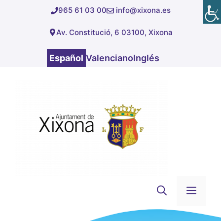
Saltar
965 61 03 00
info@xixona.es
al
Av. Constitució, 6 03100, Xixona
contenido
Español
Valenciano
Inglés
Men