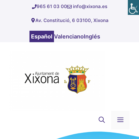
Saltar
965 61 03 00
info@xixona.es
al
Av. Constitució, 6 03100, Xixona
contenido
Español
Valenciano
Inglés
Men