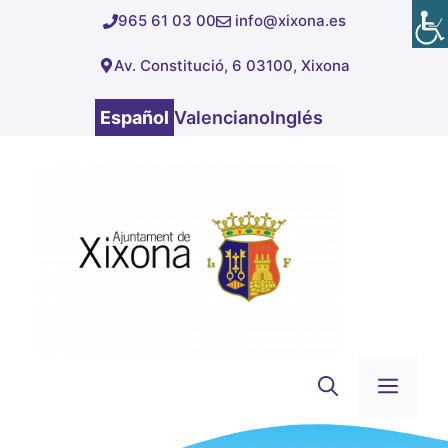
Saltar
965 61 03 00
info@xixona.es
al
Av. Constitució, 6 03100, Xixona
contenido
Español
Valenciano
Inglés
Men