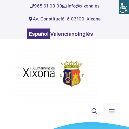
Saltar
965 61 03 00
info@xixona.es
al
Av. Constitució, 6 03100, Xixona
contenido
Español
Valenciano
Inglés
Men