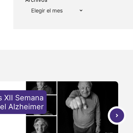
s XII Semana
el Alzheimer