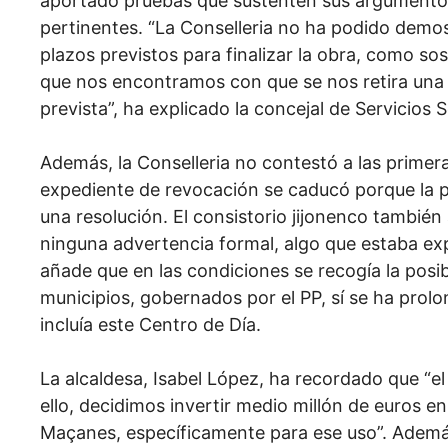
aportado pruebas que sustenten sus argumentos,
pertinentes. “La Conselleria no ha podido demos
plazos previstos para finalizar la obra, como sos
que nos encontramos con que se nos retira una 
prevista”, ha explicado la concejal de Servicios 
Además, la Conselleria no contestó a las primer
expediente de revocación se caducó porque la pr
una resolución. El consistorio jijonenco también
ninguna advertencia formal, algo que estaba exp
añade que en las condiciones se recogía la posib
municipios, gobernados por el PP, sí se ha prolo
incluía este Centro de Día.
La alcaldesa, Isabel López, ha recordado que “e
ello, decidimos invertir medio millón de euros en 
Maçanes, específicamente para ese uso”. Además,