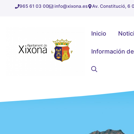
Saltar
965 61 03 00
info@xixona.es
Av. Constitució, 6
al
contenido
Inicio
Notic
Información de