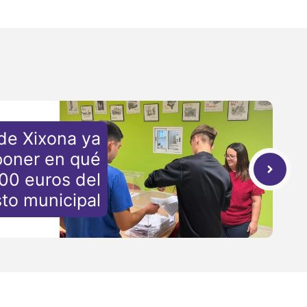
de Xixona ya
oner en qué
000 euros del
to municipal