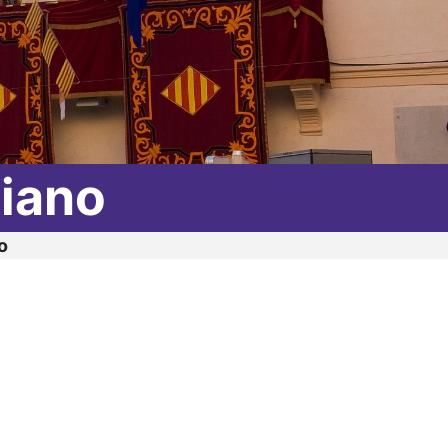
piano
o