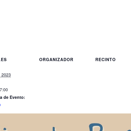
LES
ORGANIZADOR
RECINTO
, 2023
17:00
a de Evento:
o