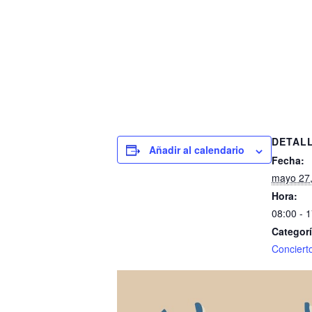
DETAL
Añadir al calendario
Fecha:
mayo 27
Hora:
08:00 - 
Categorí
Conciert