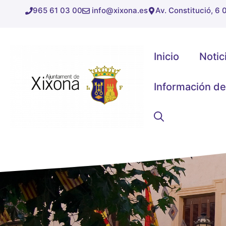
Saltar
965 61 03 00
info@xixona.es
Av. Constitució, 6
al
contenido
Inicio
Notic
Información de