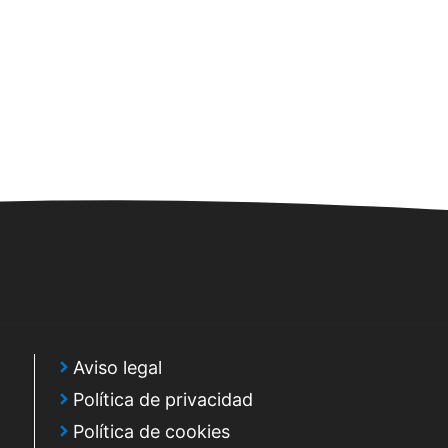
t
a
s
d
e
E
v
e
n
t
o
Aviso legal
Política de privacidad
Política de cookies