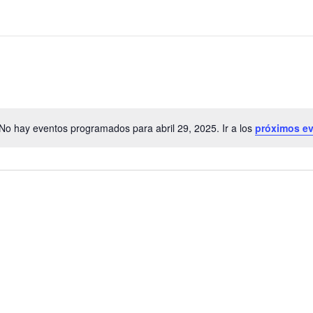
No hay eventos programados para abril 29, 2025. Ir a los
próximos e
A
v
i
s
o